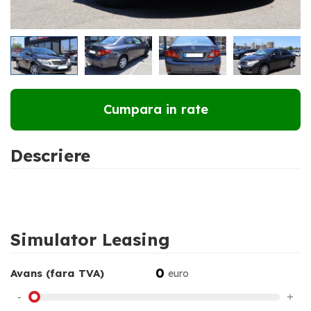
RATE DE LA
115 €
LUNAR
Cumpara in rate
Descriere
Simulator Leasing
0
Avans (fara TVA)
euro
-
+