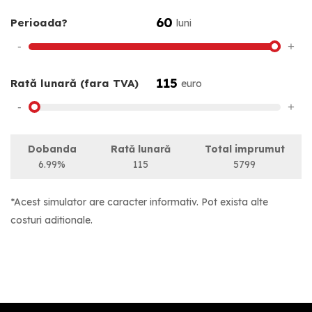
60
Perioada?
luni
-
+
115
Rată lunară (fara TVA)
euro
-
+
Dobanda
Rată lunară
Total imprumut
6.99%
115
5799
*Acest simulator are caracter informativ. Pot exista alte
costuri aditionale.