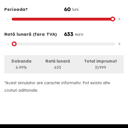
60
Perioada?
luni
-
+
633
Rată lunară (fara TVA)
euro
-
+
Dobanda
Rată lunară
Total imprumut
6.99%
633
31999
*Acest simulator are caracter informativ. Pot exista alte
costuri aditionale.