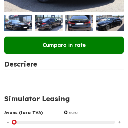
RATE DE LA
633 €
LUNAR
Cumpara in rate
Descriere
Simulator Leasing
0
Avans (fara TVA)
euro
-
+