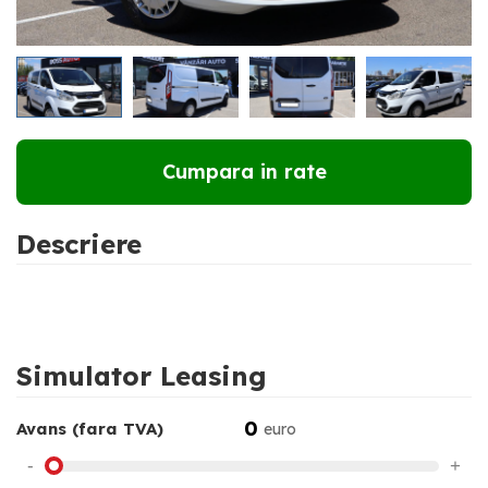
RATE DE LA
186 €
LUNAR
Cumpara in rate
Descriere
Simulator Leasing
0
Avans (fara TVA)
euro
-
+