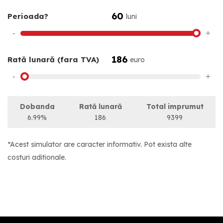
60
Perioada?
luni
-
+
186
Rată lunară (fara TVA)
euro
-
+
Dobanda
Rată lunară
Total imprumut
6.99%
186
9399
*Acest simulator are caracter informativ. Pot exista alte
costuri aditionale.