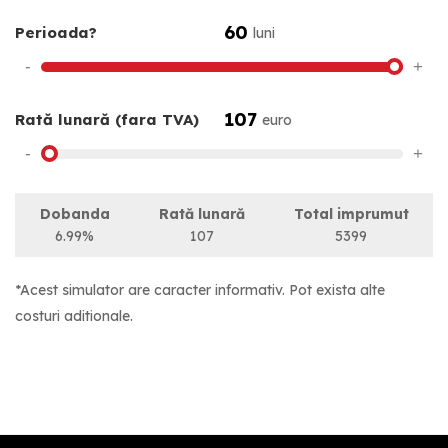
60
Perioada?
luni
-
+
107
Rată lunară (fara TVA)
euro
-
+
Dobanda
Rată lunară
Total imprumut
6.99%
107
5399
*Acest simulator are caracter informativ. Pot exista alte
costuri aditionale.