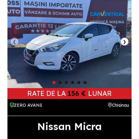
❮
❯
RATE DE LA
156 €
LUNAR
ZERO AVANS
Chisinau
Nissan Micra