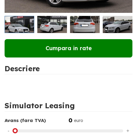
RATE DE LA
176 €
LUNAR
Cumpara in rate
Descriere
Simulator Leasing
0
Avans (fara TVA)
euro
-
+