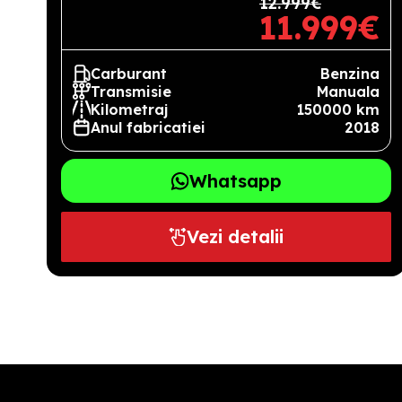
12.999€
11.999€
Carburant
Benzina
Transmisie
Manuala
Kilometraj
150000 km
Anul fabricatiei
2018
Whatsapp
Vezi detalii