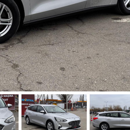
 LA
257 €
LUNAR