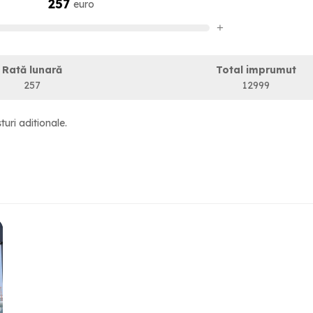
257
euro
+
Rată lunară
Total imprumut
257
12999
turi aditionale.