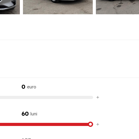
0
euro
+
60
luni
+