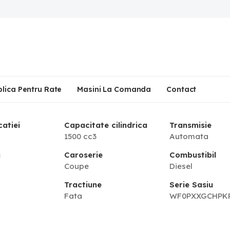
plica Pentru Rate
Masini La Comanda
Contact
catiei
Capacitate cilindrica
Transmisie
1500 cc3
Automata
j
Caroserie
Combustibil
Coupe
Diesel
Tractiune
Serie Sasiu
Fata
WF0PXXGCHPKP