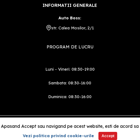
INFORMATII GENERALE
Auto Boss:
str. Calea Mosilor, 2/1
PROGRAM DE LUCRU
Luni - Vineri: 08:30-19:00
Sambata: 08:30-16:00
Duminica: 08:30-16:00
Partener
 Apasand Accept sau navigand pe acest website, esti de acord sa pe
Vezi politica privind cookie-urile
Accept
©2026 bossauto.ro