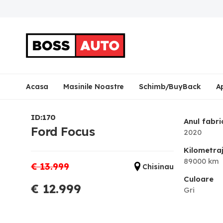
Acasa
Masinile Noastre
Schimb/BuyBack
A
ID:170
Anul fabri
Ford Focus
2020
Kilometra
89000 km
€ 13.999
Chisinau
Culoare
€ 12.999
Gri