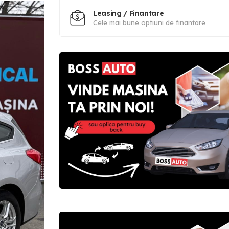
Leasing / Finantare
Cele mai bune optiuni de finantare