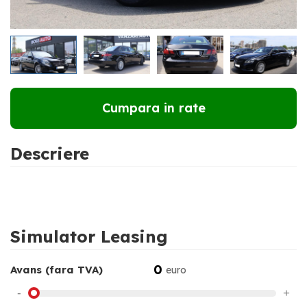
RATE DE LA
228 €
LUNAR
Cumpara in rate
Descriere
Simulator Leasing
0
Avans (fara TVA)
euro
-
+