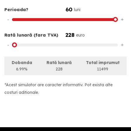
60
Perioada?
luni
-
+
228
Rată lunară (fara TVA)
euro
-
+
Dobanda
Rată lunară
Total imprumut
6.99%
228
11499
*Acest simulator are caracter informativ. Pot exista alte
costuri aditionale.