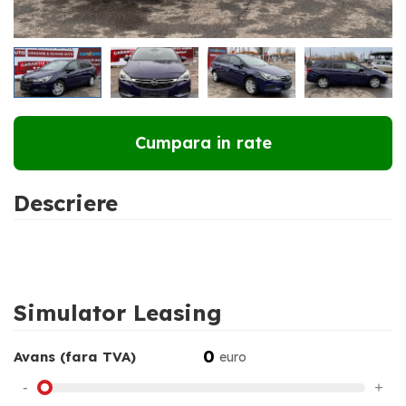
RATE DE LA
184 €
LUNAR
Cumpara in rate
Descriere
Simulator Leasing
0
Avans (fara TVA)
euro
-
+