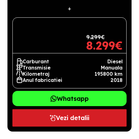
+
9.299€
8.299€
Carburant
Diesel
Transmisie
Manuala
Kilometraj
195800 km
Anul fabricatiei
2018
Whatsapp
Vezi detalii