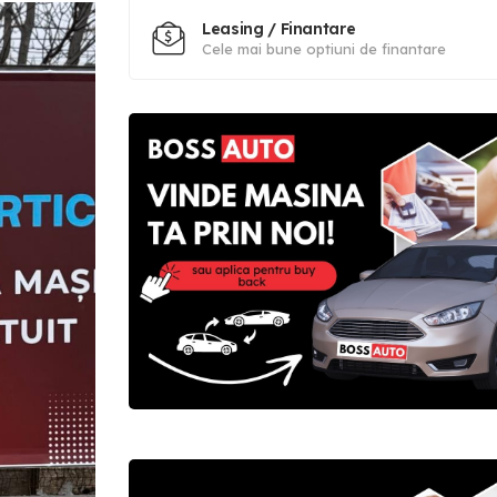
Leasing / Finantare
Cele mai bune optiuni de finantare