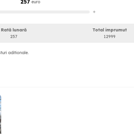
257
euro
+
Rată lunară
Total imprumut
257
12999
turi aditionale.