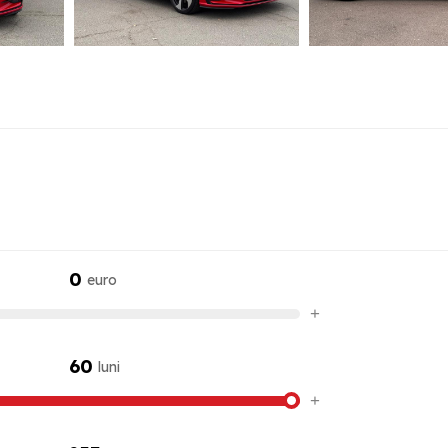
0
euro
+
60
luni
+