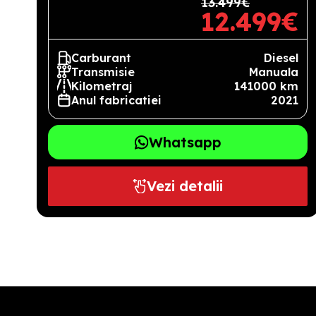
13.499€
12.499€
Carburant
Diesel
Transmisie
Manuala
Kilometraj
141000 km
Anul fabricatiei
2021
Whatsapp
Vezi detalii