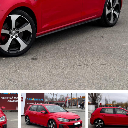
 LA
257 €
LUNAR