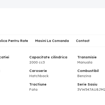
plica Pentru Rate
Masini La Comanda
Contact
catiei
Capacitate cilindrica
Transmisie
2000 cc3
Manuala
j
Caroserie
Combustibil
Hatchback
Benzina
Tractiune
Serie Sasiu
Fata
3VW547AU8JM2