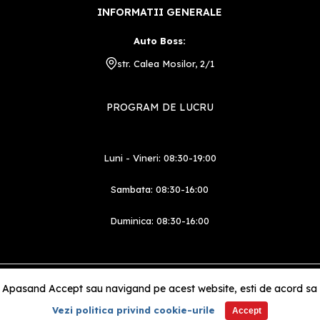
INFORMATII GENERALE
Auto Boss:
str. Calea Mosilor, 2/1
PROGRAM DE LUCRU
Luni - Vineri: 08:30-19:00
Sambata: 08:30-16:00
Duminica: 08:30-16:00
Partener
 Apasand Accept sau navigand pe acest website, esti de acord sa pe
Vezi politica privind cookie-urile
Accept
©2026 bossauto.ro