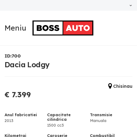
Meniu
ID:700
Dacia Lodgy
Chisinau
€ 7.399
Anul fabricatiei
Capacitate
Transmisie
cilindrica
2013
Manuala
1500 cc3
Kilometraj
Caroserie
Combustibil