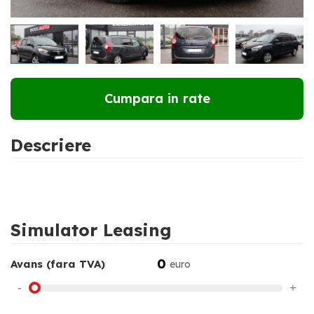
RATE DE LA
146 €
LUNAR
Cumpara in rate
Descriere
Simulator Leasing
0
Avans (fara TVA)
euro
-
+