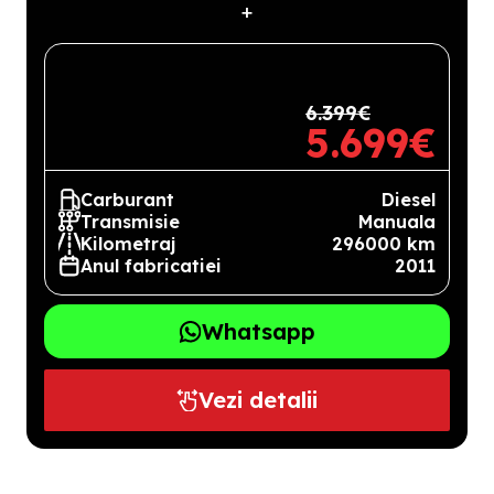
+
6.399€
5.699€
Carburant
Diesel
Transmisie
Manuala
Kilometraj
296000 km
Anul fabricatiei
2011
Whatsapp
Vezi detalii