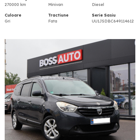
270000 km
Minivan
Diesel
Culoare
Tractiune
Serie Sasiu
Gri
Fata
UU1JSDBC649114612