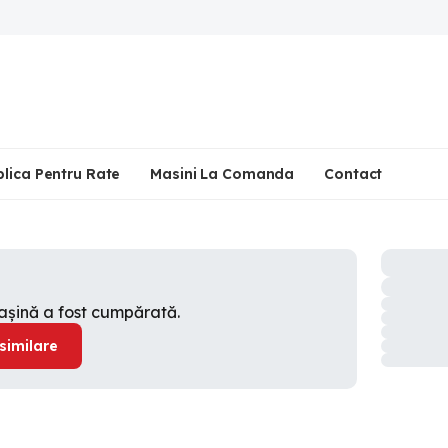
plica Pentru Rate
Masini La Comanda
Contact
mașină a fost cumpărată.
 similare