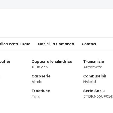
plica Pentru Rate
Masini La Comanda
Contact
catiei
Capacitate cilindrica
Transmisie
1800 cc3
Automata
j
Caroserie
Combustibil
Altele
Hybrid
Tractiune
Serie Sasiu
Fata
JTDKN36U9014