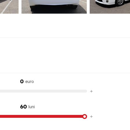
0
euro
+
60
luni
+