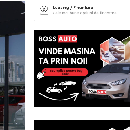
Leasing / Finantare
Cele mai bune optiuni de finantare