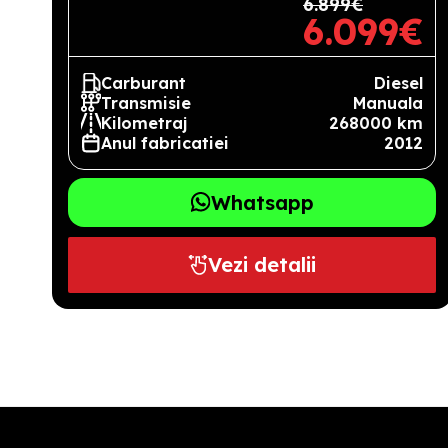
6.899€
6.099€
Carburant
Diesel
Transmisie
Manuala
Kilometraj
268000 km
Anul fabricatiei
2012
Whatsapp
Vezi detalii