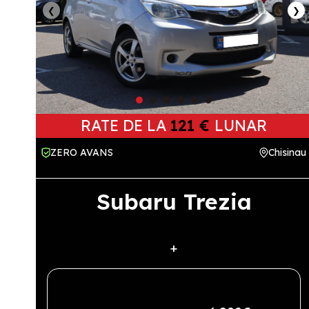
❮
❯
RATE DE LA
121 €
LUNAR
ZERO AVANS
Chisinau
Subaru Trezia
+