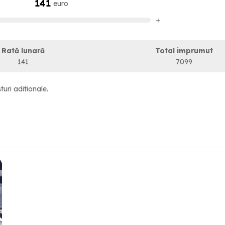
141
euro
+
Rată lunară
Total imprumut
141
7099
turi aditionale.