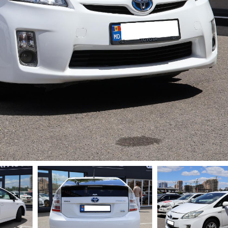
 LA
141 €
LUNAR