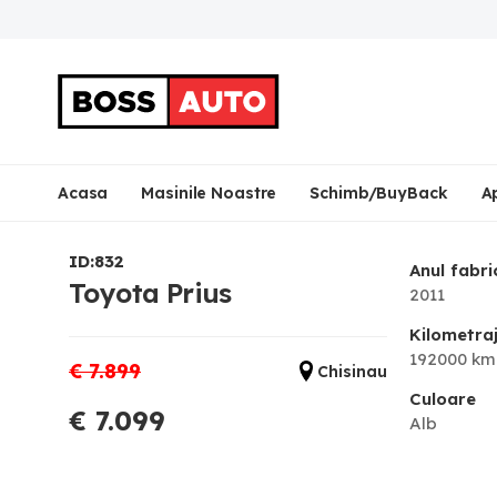
Acasa
Masinile Noastre
Schimb/BuyBack
A
ID:832
Anul fabri
Toyota Prius
2011
Kilometra
192000 km
€ 7.899
Chisinau
Culoare
€ 7.099
Alb