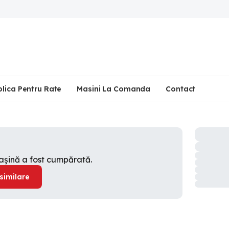
plica Pentru Rate
Masini La Comanda
Contact
mașină a fost cumpărată.
 similare