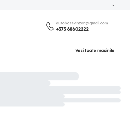
autobossvinzari@gmail.com
+373 68602222
Vezi toate masinile