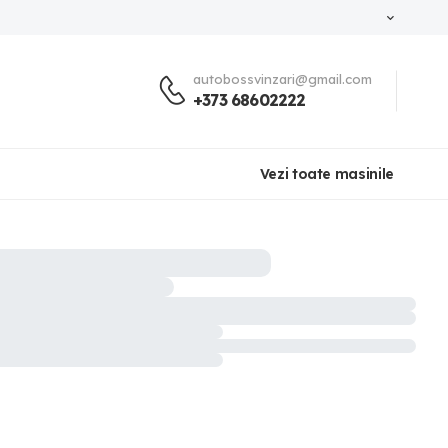
autobossvinzari@gmail.com
+373 68602222
Vezi toate masinile