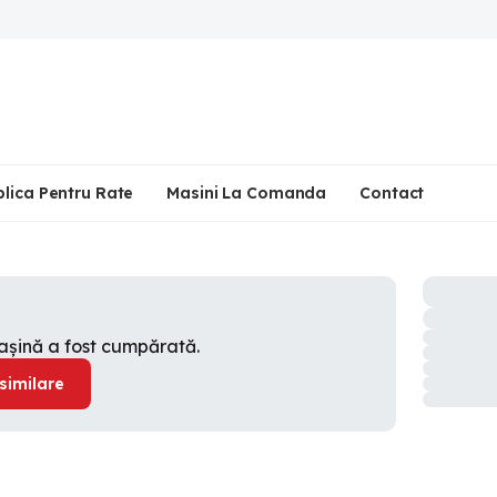
plica Pentru Rate
Masini La Comanda
Contact
mașină a fost cumpărată.
 similare