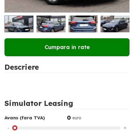
RATE DE LA
218 €
LUNAR
Cumpara in rate
Descriere
Simulator Leasing
0
Avans (fara TVA)
euro
-
+