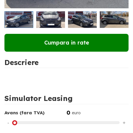
RATE DE LA
204 €
LUNAR
Cumpara in rate
Descriere
Simulator Leasing
0
Avans (fara TVA)
euro
-
+